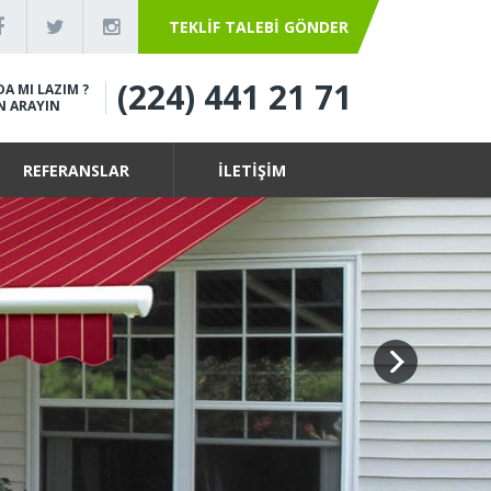
TEKLIF TALEBI GÖNDER
(224) 441 21 71
A MI LAZIM ?
N ARAYIN
REFERANSLAR
İLETİŞİM