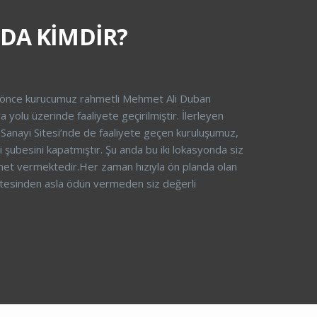
DA KİMDİR?
r önce kurucumuz rahmetli Mehmet Ali Duban
 yolu üzerinde faaliyete geçirilmiştir. İlerleyen
 Sanayi Sitesi’nde de faaliyete geçen kuruluşumuz,
 şubesini kapatmıştır. Şu anda bu iki lokasyonda siz
zmet vermektedir.Her zaman hızıyla ön planda olan
itesinden asla ödün vermeden siz değerli