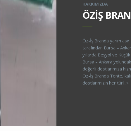
HAKKIMIZDA
ÖZİŞ BRAN
Öz-İş Branda yarım ası
tarafından Bursa – Ankara
yıllarda Beşyol ve Küçük
Bursa – Ankara yolundaki
değerli dostlarımıza hi
Öz-İş Branda Tente, kal
dostlarımızın her türl...»