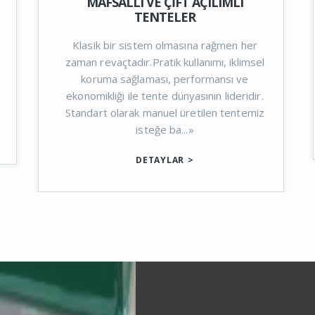
KÖRÜKLÜ TENTELER
Tente sistemlerimizde güneşe ve
er
zamana karşı en dayanıklı materyalleri
msel
kullanmaktayız ve sistemlerimizi sürekli
geliştirmekteyiz. Körüklü
dir.
tente modelimizde de bunu başardık....»
miz
DETAYLAR
>