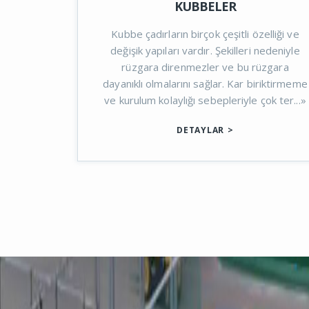
MAFSALLI VE ÇİFT AÇILIMLI
TENTELER
i özelliği ve
Klasik bir sistem olmasına rağmen h
eri nedeniyle
zaman revaçtadır.Pratik kullanımı, ikli
u rüzgara
koruma sağlaması, performansı ve
r biriktirmeme
ekonomikliği ile tente dünyasının lideri
le çok ter...»
Standart olarak manuel üretilen tente
isteğe ba...»
DETAYLAR
>